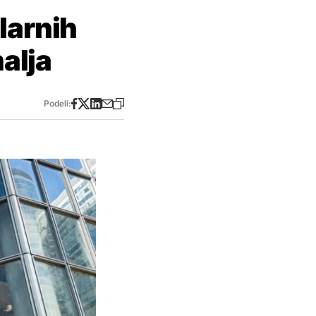
larnih
alja
Podeli: