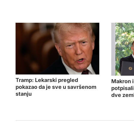
Tramp: Lekarski pregled
Makron i
pokazao da je sve u savršenom
potpisal
stanju
dve zeml