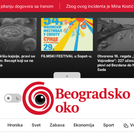
tanju dogovora sa Iranom
Zbog ovog incidenta je Mina Kostić zavr
išu kajsije, pravi se
FILMSKI FESTIVAL u Sopot-u.
Otvorena 16. regata 
m: Recept koji se ne
Vojvodine“: 227 učes
ja
plovi od Bezdana do
Sada
Hronika
Svet
Zabava
Ekonomija
Sport
V