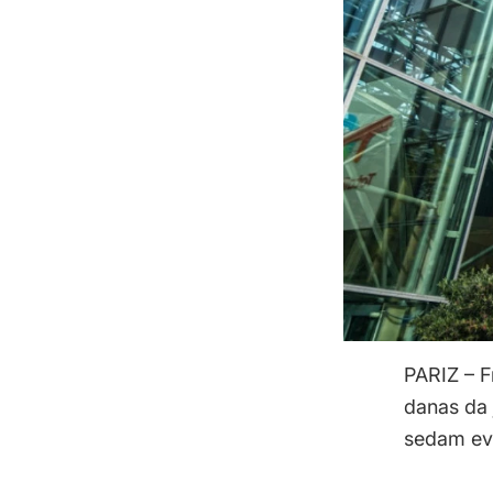
PARIZ – F
danas da j
sedam ev