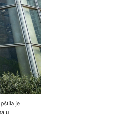
štila je
na u