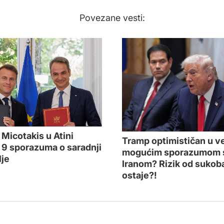
Povezane vesti:
 Micotakis u Atini
Tramp optimističan u ve
i 9 sporazuma o saradnji
mogućim sporazumom 
je
Iranom? Rizik od sukob
ostaje?!