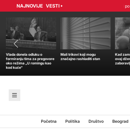
NAJNOVIJE
VESTI
adović sporazumno raskinuli ugovor
Tramp: Nisam u žurbi po pi
Vlada donela odluku o
Mali trikovi koji mogu
Kad zamir
formiranju tima za pregovore
značajno rashladiti stan
ovaj dže
oko režima „U romingu kao
zaboravl
kod kuće“
Početna
Politika
Društvo
Beograd