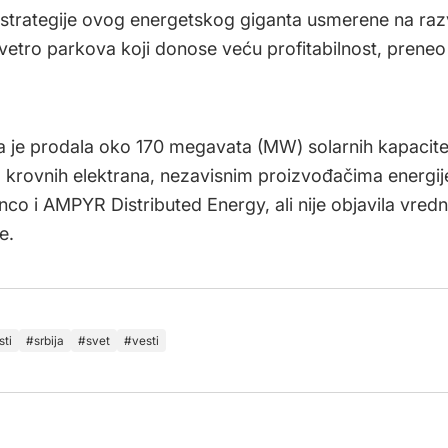
 strategije ovog energetskog giganta usmerene na razv
 vetro parkova koji donose veću profitabilnost, preneo 
 je prodala oko 170 megavata (MW) solarnih kapacite
krovnih elektrana, nezavisnim proizvođačima energij
co i AMPYR Distributed Energy, ali nije objavila vred
e.
sti
srbija
svet
vesti