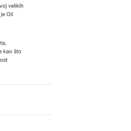
oj velikih
je Oil
ta,
e kao što
nost