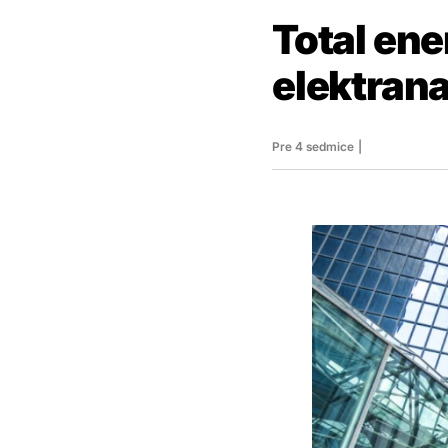
Total ene
elektran
Pre 4 sedmice
|