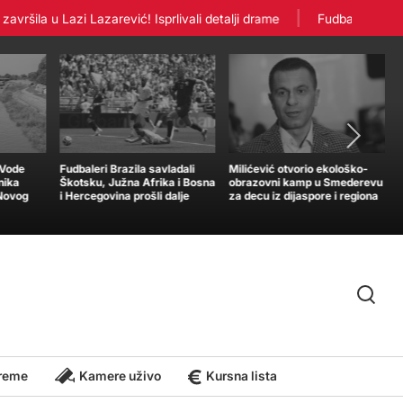
šila u Lazi Lazarević! Isprlivali detalji drame
Fudbaleri Crvene 
„Vode
Fudbaleri Brazila savladali
Milićević otvorio ekološko-
nika
Škotsku, Južna Afrika i Bosna
obrazovni kamp u Smederevu
 Novog
i Hercegovina prošli dalje
za decu iz dijaspore i regiona
reme
Kamere uživo
Kursna lista