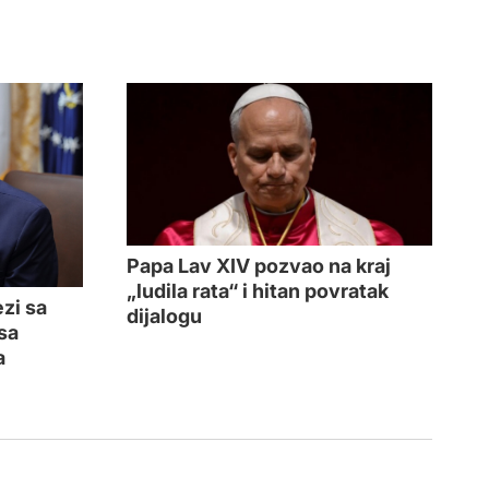
Papa Lav XIV pozvao na kraj
„ludila rata“ i hitan povratak
zi sa
dijalogu
sa
a