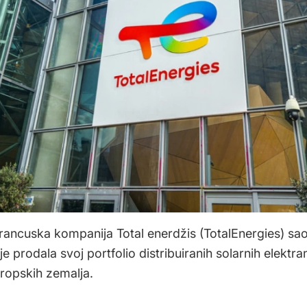
rancuska kompanija Total enerdžis (TotalEnergies) saop
e prodala svoj portfolio distribuiranih solarnih elektra
ropskih zemalja.