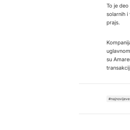
To je deo
solarnih i
prajs.
Kompanija
uglavnom 
su Amaren
transakcij
najnovijeve