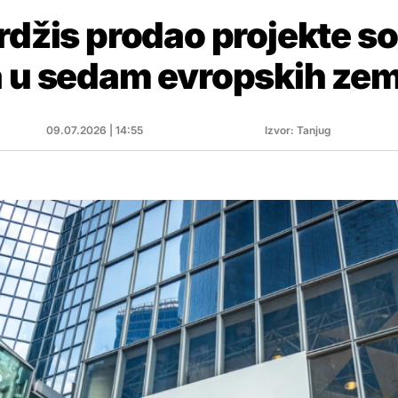
rdžis prodao projekte so
a u sedam evropskih zem
09.07.2026 | 14:55
Izvor: Tanjug