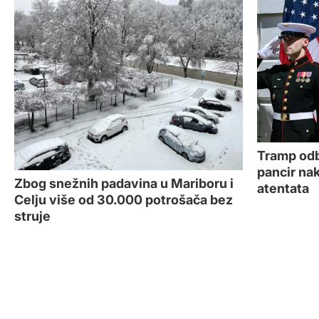
Tramp odb
pancir na
Zbog snežnih padavina u Mariboru i
atentata
Celju više od 30.000 potrošača bez
struje