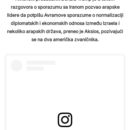
razgovora o sporazumu sa Iranom pozvao arapske
lidere da potpišu Avramove sporazume o normalizaciji
diplomatskih i ekonomskih odnosa između Izraela i
nekoliko arapskih država, preneo je Aksios, pozivajući
se na dva američka zvaničnika.