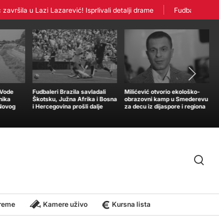
šila u Lazi Lazarević! Isprlivali detalji drame
Fudbaleri Crvene
„Vode
Fudbaleri Brazila savladali
Milićević otvorio ekološko-
nika
Škotsku, Južna Afrika i Bosna
obrazovni kamp u Smederevu
 Novog
i Hercegovina prošli dalje
za decu iz dijaspore i regiona
reme
Kamere uživo
Kursna lista