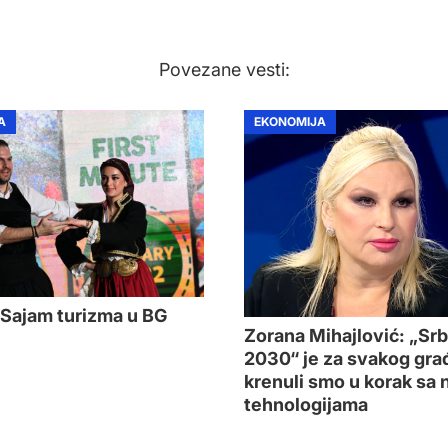
Povezane vesti:
A
EKONOMIJA
Sajam turizma u BG
Zorana Mihajlović: „Srb
2030“ je za svakog gra
krenuli smo u korak sa
tehnologijama