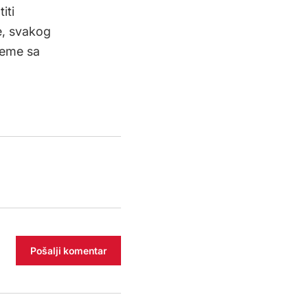
iti
e, svakog
reme sa
Pošalji komentar