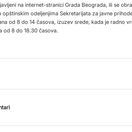
javljeni na internet-stranici Grada Beograda, ili se obrat
 opštinskim odeljenjima Sekretarijata za javne prihod
na od 8 do 14 časova, izuzev srede, kada je radno v
 od 8 do 18.30 časova.
tari