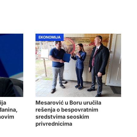
EKONOMIJA
ija
Mesarović u Boru uručila
đanina,
rešenja o bespovratnim
 novim
sredstvima seoskim
privrednicima