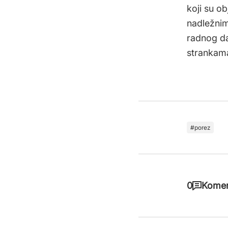
koji su ob
nadležnim
radnog da
strankama
porez
0
Komen