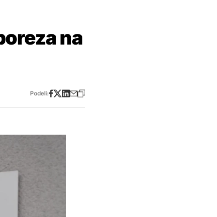
poreza na
Podeli: