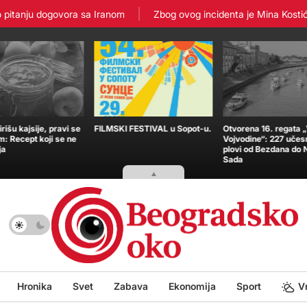
tanju dogovora sa Iranom
Zbog ovog incidenta je Mina Kostić zavr
išu kajsije, pravi se
FILMSKI FESTIVAL u Sopot-u.
Otvorena 16. regata 
m: Recept koji se ne
Vojvodine“: 227 učes
ja
plovi od Bezdana do
Sada
Hronika
Svet
Zabava
Ekonomija
Sport
V