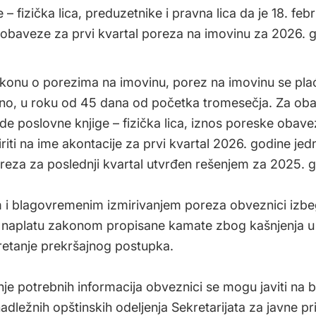
– fizička lica, preduzetnike i pravna lica da je 18. feb
 obaveze za prvi kvartal poreza na imovinu za 2026. 
onu o porezima na imovinu, porez na imovinu se pla
o, u roku od 45 dana od početka tromesečja. Za ob
ode poslovne knjige – fizička lica, iznos poreske obave
riti na ime akontacije za prvi kvartal 2026. godine jed
reza za poslednji kvartal utvrđen rešenjem za 2025. g
i blagovremenim izmirivanjem poreza obveznici izbe
 naplatu zakonom propisane kamate zbog kašnjenja u 
retanje prekršajnog postupka.
nje potrebnih informacija obveznici se mogu javiti na 
nadležnih opštinskih odeljenja Sekretarijata za javne pr