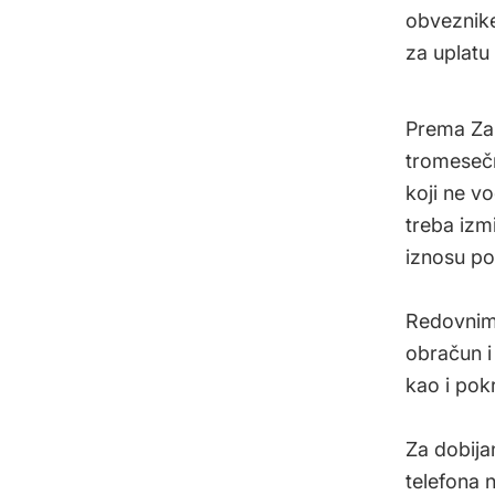
obveznike 
za uplatu
Prema Zak
tromesečn
koji ne v
treba izmi
iznosu po
Redovnim 
obračun i
kao i pok
Za dobija
telefona 