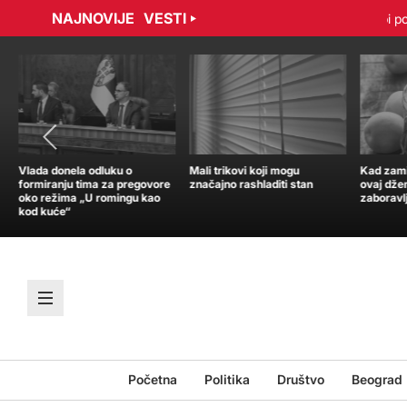
NAJNOVIJE
VESTI
adović sporazumno raskinuli ugovor
Tramp: Nisam u žurbi po pi
Vlada donela odluku o
Mali trikovi koji mogu
Kad zamir
formiranju tima za pregovore
značajno rashladiti stan
ovaj dže
oko režima „U romingu kao
zaboravl
kod kuće“
Početna
Politika
Društvo
Beograd