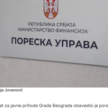
ja Jovanović
jat za javne prihode Grada Beograda obavestio je por