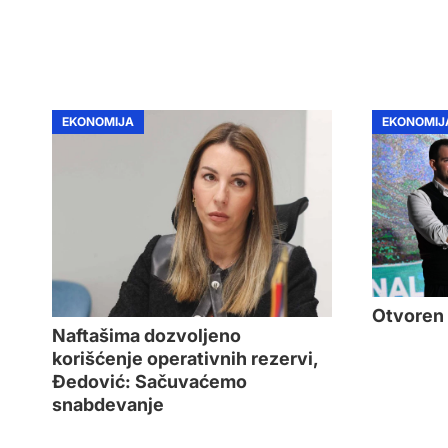
EKONOMIJA
EKONOMIJ
Otvoren 
Naftašima dozvoljeno
korišćenje operativnih rezervi,
Đedović: Sačuvaćemo
snabdevanje