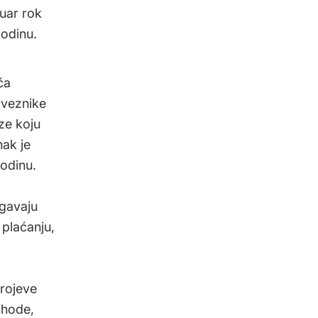
ruar rok
godinu.
ća
aveznike
ze koju
nak je
odinu.
gavaju
plaćanju,
brojeve
ihode,