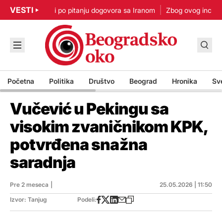
VESTI
p: Nisam u žurbi po pitanju dogovora sa Iranom
Zbog ovog incidenta
Početna
Politika
Društvo
Beograd
Hronika
Sv
Vučević u Pekingu sa
visokim zvaničnikom KPK,
potvrđena snažna
saradnja
Pre 2 meseca
|
25.05.2026 | 11:50
Izvor: Tanjug
Podeli: