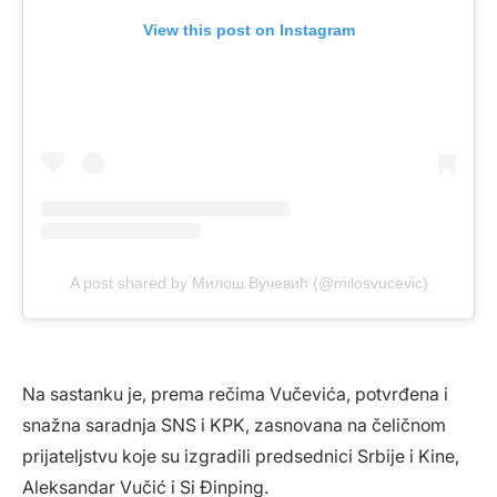
View this post on Instagram
A post shared by Милош Вучевић (@milosvucevic)
Na sastanku je, prema rečima Vučevića, potvrđena i
snažna saradnja SNS i KPK, zasnovana na čeličnom
prijateljstvu koje su izgradili predsednici Srbije i Kine,
Aleksandar Vučić i Si Đinping.