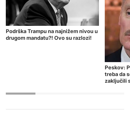
Podrška Trampu na najnižem nivou u
drugom mandatu?! Ovo su razlozi!
Peskov: P
treba da 
zaključil