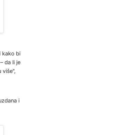
i kako bi
 da li je
 više“,
uzdana i