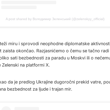
A post shared by Володимир Зеленський (@zelenskyy_official)
 teži miru i sprovodi neophodne diplomatske aktivnost
at zaista okončao. Razjasnićemo o čemu se tačno radi –
oliko sati bezbednosti za paradu u Moskvi ili o nečemu
e Zelenski na platformi X.
akao da je predlog Ukrajine dugoročni prekid vatre, po
na bezbednost za ljude i trajan mir.