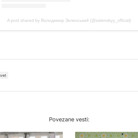
A post shared by Володимир Зеленський (@zelenskyy_official)
svet
Povezane vesti: