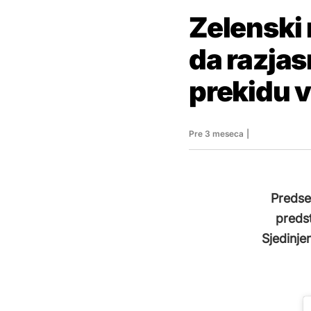
Zelenski 
da razjas
prekidu v
Pre 3 meseca
|
Predsed
preds
Sjedinje