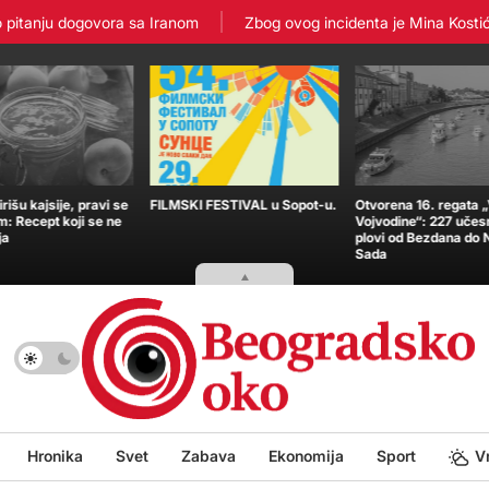
tanju dogovora sa Iranom
Zbog ovog incidenta je Mina Kostić zavr
išu kajsije, pravi se
FILMSKI FESTIVAL u Sopot-u.
Otvorena 16. regata 
m: Recept koji se ne
Vojvodine“: 227 učes
ja
plovi od Bezdana do
Sada
Hronika
Svet
Zabava
Ekonomija
Sport
V