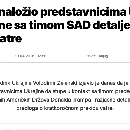
naložio predstavnicima 
ne sa timom SAD detalje
atre
30.04.2026 | 12:58
Izvor: Tanjug
nik Ukrajine Volodimir Zelenski izjavio je danas da je
tavnicima Ukrajine da stupe u kontakt sa timom preds
nih Američkih Država Donalda Trampa i razjasne detal
predloga o kratkoročnom prekidu vatre.