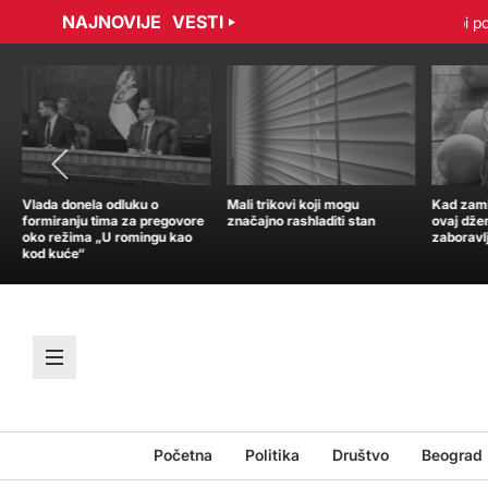
NAJNOVIJE
VESTI
radović sporazumno raskinuli ugovor
Tramp: Nisam u žurbi po pi
Vlada donela odluku o
Mali trikovi koji mogu
Kad zamir
formiranju tima za pregovore
značajno rashladiti stan
ovaj dže
oko režima „U romingu kao
zaboravl
kod kuće“
Početna
Politika
Društvo
Beograd