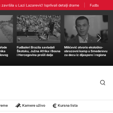
šila u Lazi Lazarević! Isprlivali detalji drame
Fudbaleri Crvene
„Vode
Fudbaleri Brazila savladali
Milićević otvorio ekološko-
nika
Škotsku, Južna Afrika i Bosna
obrazovni kamp u Smederevu
 Novog
i Hercegovina prošli dalje
za decu iz dijaspore i regiona
reme
Kamere uživo
Kursna lista