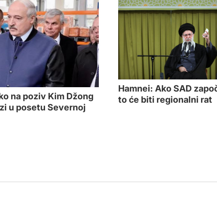
Hamnei: Ako SAD započ
ko na poziv Kim Džong
to će biti regionalni rat
zi u posetu Severnoj