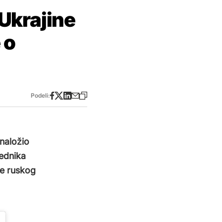
Ukrajine
 o
Podeli:
 naložio
ednika
je ruskog