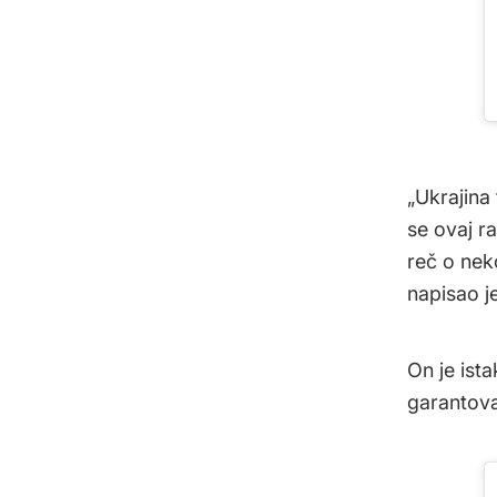
„Ukrajina
se ovaj r
reč o nek
napisao j
On je ist
garantova