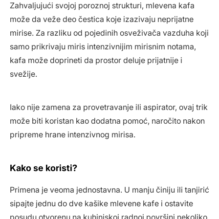
Zahvaljujući svojoj poroznoj strukturi, mlevena kafa
može da veže deo čestica koje izazivaju neprijatne
mirise. Za razliku od pojedinih osveživača vazduha koji
samo prikrivaju miris intenzivnijim mirisnim notama,
kafa može doprineti da prostor deluje prijatnije i
svežije.
Iako nije zamena za provetravanje ili aspirator, ovaj trik
može biti koristan kao dodatna pomoć, naročito nakon
pripreme hrane intenzivnog mirisa.
Kako se koristi?
Primena je veoma jednostavna. U manju činiju ili tanjirić
sipajte jednu do dve kašike mlevene kafe i ostavite
posudu otvorenu na kuhinjskoj radnoj površini nekoliko