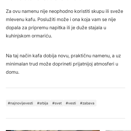
Za ovu namenu nije neophodno koristiti skupu ili sveže
mlevenu kafu. Poslužiti može i ona koja vam se nije
dopala za pripremu napitka ili je duže stajala u
kuhinjskom ormariću.
Na taj način kafa dobija novu, praktičnu namenu, a uz
minimalan trud može doprineti prijatnijoj atmosferi u
domu.
najnovijevesti
srbija
svet
vesti
zabava