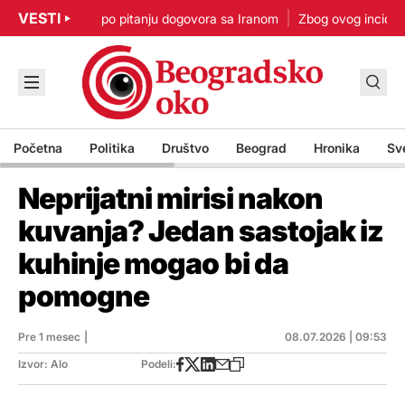
VESTI
: Nisam u žurbi po pitanju dogovora sa Iranom
Zbog ovog incidenta 
Početna
Politika
Društvo
Beograd
Hronika
Sv
Neprijatni mirisi nakon
kuvanja? Jedan sastojak iz
kuhinje mogao bi da
pomogne
Pre 1 mesec
|
08.07.2026 | 09:53
Izvor: Alo
Podeli: