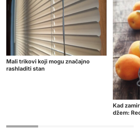
Mali trikovi koji mogu značajno
rashladiti stan
Kad zamiri
džem: Rec