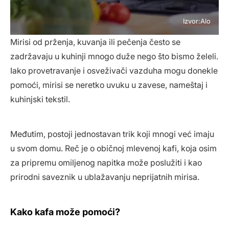
Izvor:Alo
Mirisi od prženja, kuvanja ili pečenja često se
zadržavaju u kuhinji mnogo duže nego što bismo želeli.
Iako provetravanje i osveživači vazduha mogu donekle
pomoći, mirisi se neretko uvuku u zavese, nameštaj i
kuhinjski tekstil.
Međutim, postoji jednostavan trik koji mnogi već imaju
u svom domu. Reč je o običnoj mlevenoj kafi, koja osim
za pripremu omiljenog napitka može poslužiti i kao
prirodni saveznik u ublažavanju neprijatnih mirisa.
Kako kafa može pomoći?