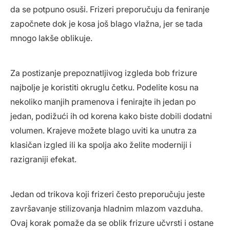
da se potpuno osuši. Frizeri preporučuju da feniranje
započnete dok je kosa još blago vlažna, jer se tada
mnogo lakše oblikuje.
Za postizanje prepoznatljivog izgleda bob frizure
najbolje je koristiti okruglu četku. Podelite kosu na
nekoliko manjih pramenova i fenirajte ih jedan po
jedan, podižući ih od korena kako biste dobili dodatni
volumen. Krajeve možete blago uviti ka unutra za
klasičan izgled ili ka spolja ako želite moderniji i
razigraniji efekat.
Jedan od trikova koji frizeri često preporučuju jeste
završavanje stilizovanja hladnim mlazom vazduha.
Ovaj korak pomaže da se oblik frizure učvrsti i ostane