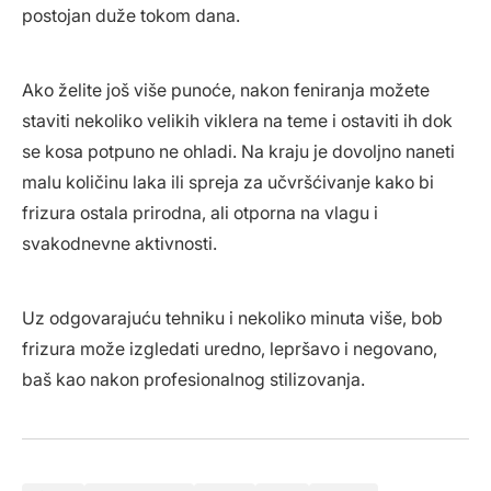
postojan duže tokom dana.
Ako želite još više punoće, nakon feniranja možete
staviti nekoliko velikih viklera na teme i ostaviti ih dok
se kosa potpuno ne ohladi. Na kraju je dovoljno naneti
malu količinu laka ili spreja za učvršćivanje kako bi
frizura ostala prirodna, ali otporna na vlagu i
svakodnevne aktivnosti.
Uz odgovarajuću tehniku i nekoliko minuta više, bob
frizura može izgledati uredno, lepršavo i negovano,
baš kao nakon profesionalnog stilizovanja.