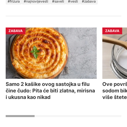
frizura
najnovijevesti
saveti
vesti
zabava
ZABAVA
ZABAVA
Samo 2 kašike ovog sastojka u filu
Ove površi
čine čudo: Pita će biti zlatna, mirisna
sodom bi
i ukusna kao nikad
više štete