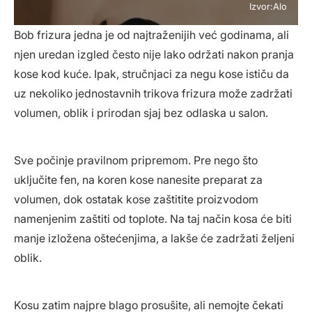
Izvor:Alo
Bob frizura jedna je od najtraženijih već godinama, ali
njen uredan izgled često nije lako održati nakon pranja
kose kod kuće. Ipak, stručnjaci za negu kose ističu da
uz nekoliko jednostavnih trikova frizura može zadržati
volumen, oblik i prirodan sjaj bez odlaska u salon.
Sve počinje pravilnom pripremom. Pre nego što
uključite fen, na koren kose nanesite preparat za
volumen, dok ostatak kose zaštitite proizvodom
namenjenim zaštiti od toplote. Na taj način kosa će biti
manje izložena oštećenjima, a lakše će zadržati željeni
oblik.
Kosu zatim najpre blago prosušite, ali nemojte čekati