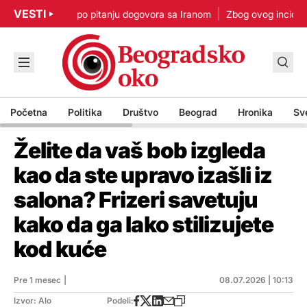
VESTI
: Nisam u žurbi po pitanju dogovora sa Iranom
Zbog ovog incidenta 
Početna
Politika
Društvo
Beograd
Hronika
Sv
Želite da vaš bob izgleda
kao da ste upravo izašli iz
salona? Frizeri savetuju
kako da ga lako stilizujete
kod kuće
Pre 1 mesec
|
08.07.2026 | 10:13
Izvor: Alo
Podeli: