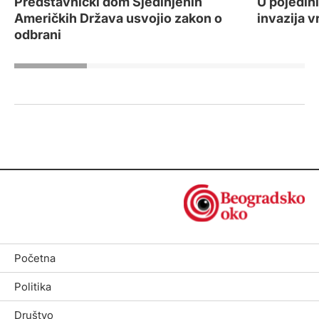
U pojedin
Predstavnički dom Sjedinjenih
invazija v
Američkih Država usvojio zakon o
odbrani
Početna
Politika
Društvo