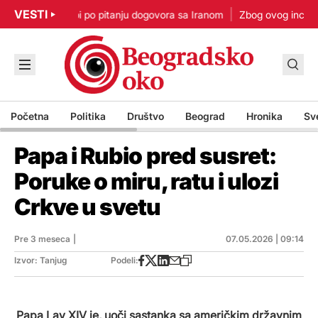
VESTI
p: Nisam u žurbi po pitanju dogovora sa Iranom
Zbog ovog incident
Početna
Politika
Društvo
Beograd
Hronika
Sv
Papa i Rubio pred susret:
Poruke o miru, ratu i ulozi
Crkve u svetu
Pre 3 meseca
|
07.05.2026 | 09:14
Izvor: Tanjug
Podeli:
Papa Lav XIV je, uoči sastanka sa američkim državnim